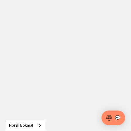
💬
Norsk Bokmål