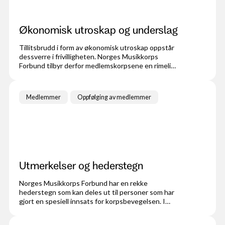
Økonomisk utroskap og underslag
Tillitsbrudd i form av økonomisk utroskap oppstår
dessverre i frivilligheten. Norges Musikkorps
Forbund tilbyr derfor medlemskorpsene en rimelig
underslagsforsikring.
Medlemmer
Oppfølging av medlemmer
Utmerkelser og hederstegn
Norges Musikkorps Forbund har en rekke
hederstegn som kan deles ut til personer som har
gjort en spesiell innsats for korpsbevegelsen. I
tillegg er det mulig å tildele årsmedaljer for
medlemmer med lang fartstid.