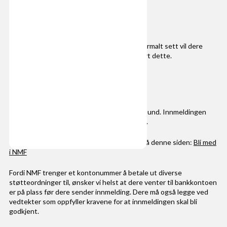
3. Bank
Dere må åpne en bankkonto for korpset. Normalt sett vil dere
trenge et organisasjonsnummer for å få gjort dette.
4. Innmelding i NMF
Send innmelding til Norges Musikkorps Forbund. Innmeldingen
gjøres elektronisk, og signeres med BankID.
Innmeldingsskjemaet finner dere nederst på denne siden:
Bli med
i NMF
Fordi NMF trenger et kontonummer å betale ut diverse
støtteordninger til, ønsker vi helst at dere venter til bankkontoen
er på plass før dere sender innmelding. Dere må også legge ved
vedtekter som oppfyller kravene for at innmeldingen skal bli
godkjent.