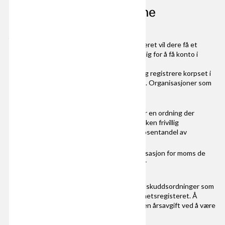
2. Brønnøysundregistrene
Registrer korpset i Brønnøysundregistrene
Når dere registrerer korpset i Enhetsregisteret vil dere få et
organisasjonsnummer, som ofte er nødvendig for å få konto i
banken og lignende.
Ved å bruke skjemaet over kan dere samtidig registrere korpset i
Enhetsregisteret og i Frivillighetsregisteret. Organisasjoner som
er registrert i Frivillighetsregisteret kan:
søke om å delta i grasrotandelen, som er en ordning der
spillere hos Norsk Tipping kan velge hvilken frivillig
organisasjon som skal få en bestemt prosentandel av
innsatsbeløpet
søke om momskompensasjon – kompensasjon for moms de
har betalt ved kjøp av varer og tjenester
Det kan også være offentlige eller private tilskuddsordninger som
stiller som krav at man er registrerti Frivillighetsregisteret. Å
registrere seg er gratis, og det er heller ingen årsavgift ved å være
registrert.