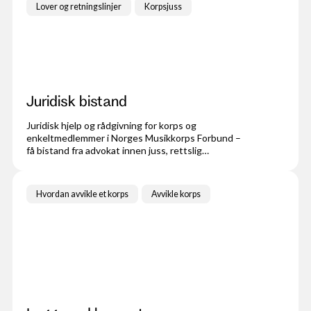
Lover og retningslinjer
Korpsjuss
Juridisk bistand
Juridisk hjelp og rådgivning for korps og
enkeltmedlemmer i Norges Musikkorps Forbund –
få bistand fra advokat innen juss, rettslig
veiledning, kontrakter, arbeidsrett og
foreningsrett tilpasset organisasjoner.
Hvordan avvikle et korps
Avvikle korps