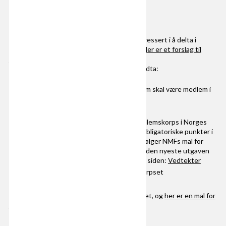
1. Stiftelsesmøte
Finn et godt navn, og kall inn de som er interessert i å delta i
oppstarten av korpset til
stiftelsesmøte.
Her er et forslag til
innkalling og saksliste
På stiftelsesmøtet skal dere blant annet vedta:
At dere ønsker å stifte et nytt korps som skal være medlem i
Norges Musikkorps Forbund
Navnet på det nye korpset
Vedtekter for det nye korpset. Alle medlemskorps i Norges
Musikkorps Forbund må ha med en del obligatoriske punkter i
sine vedtekter, og vi anbefaler at dere følger NMFs mal for
vedtekter nøye. Pass på at dere bruker den nyeste utgaven
av malen, som dere laster ned fra denne siden:
Vedtekter
Hvem som skal ha styreverv i det nye korpset
Dere må føre en protokoll fra stiftelsesmøtet, og
her er en mal for
hvordan den kan se ut