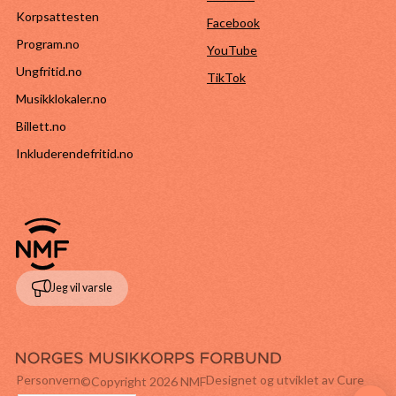
Korpsattesten
Facebook
Program.no
YouTube
Ungfritid.no
TikTok
Musikklokaler.no
Billett.no
Inkluderendefritid.no
Jeg vil varsle
Personvern
Designet og utviklet av Cure
©Copyright
2026
NMF