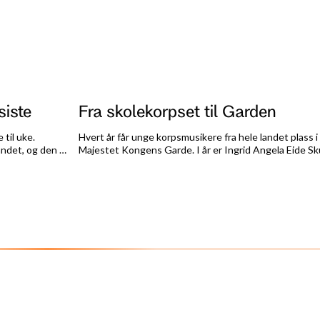
siste
Fra skolekorpset til Garden
 til uke.
Hvert år får unge korpsmusikere fra hele landet plass 
andet, og den er
Majestet Kongens Garde. I år er Ingrid Angela Eide Sk
d i det siste.
blant de som tar steget videre fra skolekorpset. Nå ve
militærtjeneste og musikalske opplevelser de har drø