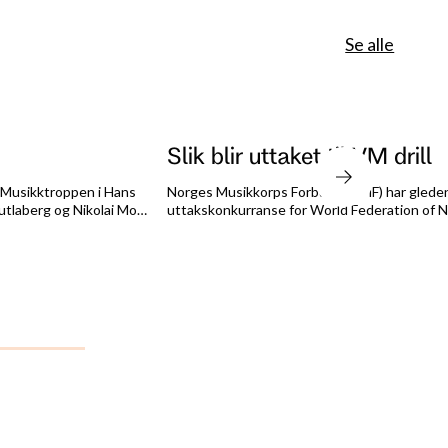
Se alle
Slik blir uttaket til VM drill
i Musikktroppen i Hans
Norges Musikkorps Forbund (NMF) har gleden 
utlaberg og Nikolai Mo
uttakskonkurranse for World Federation of N
nter et år med konserter,
Associations (WFNBTA) sitt VM samt Inspira
mt om lenge.
Mesterskapet og Cupen finner sted i Lignano, 