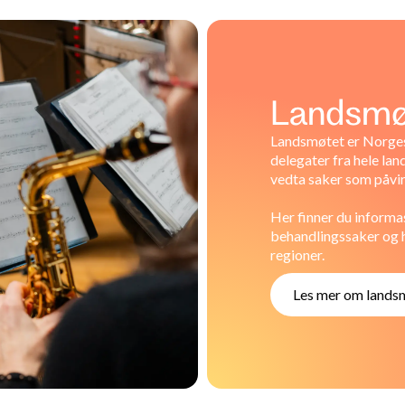
Landsmø
Landsmøtet er Norges
delegater fra hele lan
vedta saker som påvi
Her finner du informa
behandlingssaker og 
regioner.
Les mer om lands