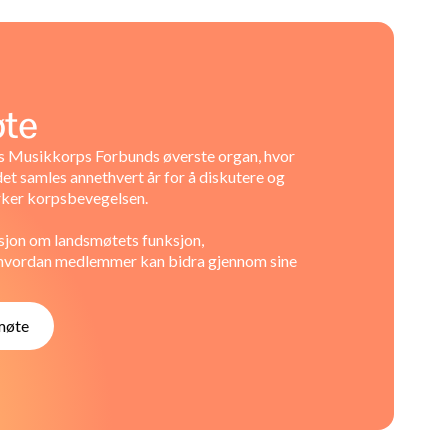
te
 Musikkorps Forbunds øverste organ, hvor
det samles annethvert år for å diskutere og
rker korpsbevegelsen.
sjon om landsmøtets funksjon,
hvordan medlemmer kan bidra gjennom sine
møte