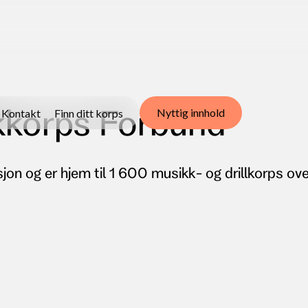
korps Forbund
Nyttig innhold
Kontakt
Finn ditt korps
asjon og er hjem til 1 600 musikk- og drillkorps ove