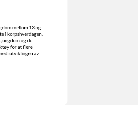
ungdom mellom 13 og
te i korpshverdagen,
t, ungdom og de
ktøy for at flere
ed iutviklingen av