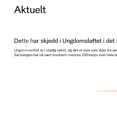
Aktuelt
Dette har skjedd i Ungdomsløftet i det 
Ungdomsløftet er i stadig vekst, og det er mye som skjer fra uke
Satsningen har nå vært involvert i nesten 200 korps over hele l
i stadig utvikling. Vi har samlet sammen noe av det som har skjed