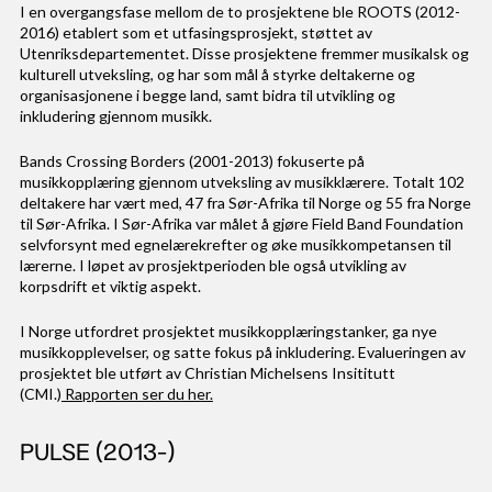
I en overgangsfase mellom de to prosjektene ble ROOTS (2012-
2016) etablert som et utfasingsprosjekt, støttet av
Utenriksdepartementet. Disse prosjektene fremmer musikalsk og
kulturell utveksling, og har som mål å styrke deltakerne og
organisasjonene i begge land, samt bidra til utvikling og
inkludering gjennom musikk.
Bands Crossing Borders (2001-2013) fokuserte på
musikkopplæring gjennom utveksling av musikklærere. Totalt 102
deltakere har vært med, 47 fra Sør-Afrika til Norge og 55 fra Norge
til Sør-Afrika. I Sør-Afrika var målet å gjøre Field Band Foundation
selvforsynt med egnelærekrefter og øke musikkompetansen til
lærerne. I løpet av prosjektperioden ble også utvikling av
korpsdrift et viktig aspekt.
I Norge utfordret prosjektet musikkopplæringstanker, ga nye
musikkopplevelser, og satte fokus på inkludering. Evalueringen av
prosjektet ble utført av Christian Michelsens Insititutt
(CMI.)
Rapporten ser du her.
PULSE (2013-)