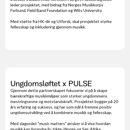
leder prosjektet, med bidrag fra Norges Musikkorps
Forbund, Field Band Foundation og Wits University.
Med støtte fra HK-dir og Utforsk, skal prosjektet styrke
fellesskap og inkludering gjennom musikk.
Ungdomsløftet x PULSE
Gjennom dette partnerskapet fokuserer vi på å skape
bærekraftige musikkmiljøer som styrker ungdommens
mestringsevne og motstandskraft. Prosjektet bygger på 20
års erfaring og suksess, og har som mål å fremme positiv
ungdomsutvikling ved å kombinere musikk og fellesskap.
Med slagordet "music matters" ønsker vi å vise hvordan
musikk kan forandre liv, både i Norge og Sør-Afrika.