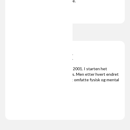
kan forbedre livskvaliteten og helse.
Fra BCB til PULSE
Prosjektet så dagens lys allerede i 2001. I starten het
prosjektet Bands Crossing Borders. Men etter hvert endret
prosjektet seg til å først og fremst omfatte fysisk og mental
helse.
Les mer