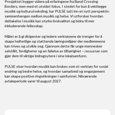
Prosjektet bygger videre på erfaringene fra Band Crossing
Borders, men med et utvidet fokus. I stedet for kun å vektlegge
musikk og kulturutveksling, har PULSE tatt inn et nytt perspektiv:
sammenhengen mellom musikk og helse. Vi utforsker hvordan
deltakelse i musikk kan styrke livskvalitet og bidra til mer
inkluderende fellesskap.
Målet er å gi dirigenter og ledere verktøyene de trenger for å
skape helhetlige og støttende læringsmiljøer der medlemmene
kan trives og utvikle seg. Gjennom dette får unge mennesker
selvtillit, ferdigheter og en følelse av tilhørighet – ressurser som
gjør dem til viktige bidragsytere i sine lokalsamfunn.
PULSE viser hvordan musikk kan brukes som et verktøy for sosial
endring og bedre helse, og hvordan samarbeid og engasjement
kan skape positive ringvirkninger i samfunnet. Nåværende
avtaleperiode varer til august 2027.