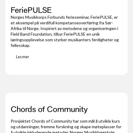
FeriePULSE
Norges Musikkorps Forbunds ferieseminar, FeriePULSE, er
et eksempel på verdifull kompetanseoverføring fra Sør-
Afrika til Norge. Inspirert av metodene og organiseringen i
Field Band Foundation, tilbyr FeriePULSE en unik
læringsopplevelse som styrker musikanters ferdigheter og
fellesskap.
Les mer
Chords of Community
Prosjektet Chords of Community har som mål å utvikle kurs
og utdanninger, fremme forskning og skape møteplasser for
å utvikle inkluderende metoder. Norges Musikkhøgskole