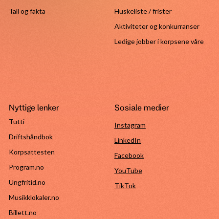
Tall og fakta
Huskeliste / frister
Aktiviteter og konkurranser
Ledige jobber i korpsene våre
Nyttige lenker
Sosiale medier
Tutti
Instagram
Driftshåndbok
LinkedIn
Korpsattesten
Facebook
Program.no
YouTube
Ungfritid.no
TikTok
Musikklokaler.no
Billett.no