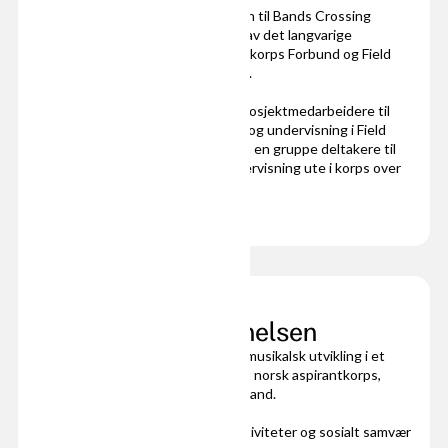
PULSE bygger videre på suksessen til Bands Crossing
Borders (BCB), som er et resultat av det langvarige
samarbeidet mellom Norges Musikkorps Forbund og Field
Band Foundation (FBF) i Sør-Afrika.
Hvert år sender NMF en gruppe prosjektmedarbeidere til
Sør-Afrika for å jobbe med musikk og undervisning i Field
Band Foundation. FBF sender også en gruppe deltakere til
Norge for å jobbe med musikkundervisning ute i korps over
hele landet.
Musikk er bra for helsen
Å være med i et korps handler om musikalsk utvikling i et
sosialt fellesskap, enten det er i et norsk aspirantkorps,
elitekorps eller sørafrikansk field band.
Nyere forskning viser at musikkaktiviteter og sosialt samvær