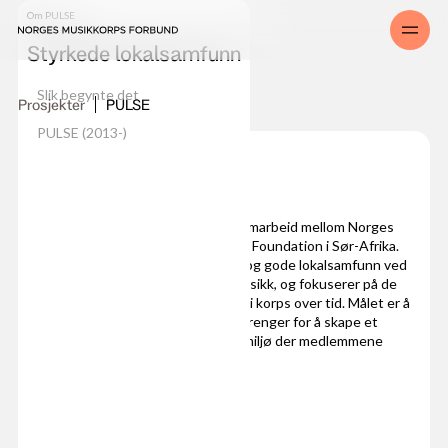
Om PULSE
Styrkede lokalsamfunn
Slik begynte det
Prosjekter
PULSE
PULSE (2013-)
PULSE
PULSE (2013-) er et utvekslingssamarbeid mellom Norges
Musikkorps Forbund og Field Band Foundation i Sør-Afrika.
Prosjektet bidrar til inkluderende og gode lokalsamfunn ved
å styrke barn og unge gjennom musikk, og fokuserer på de
positive helseeffektene av å være i korps over tid. Målet er å
gi korpsledere de verktøyene de trenger for å skape et
inkluderende og helhetlig læringsmiljø der medlemmene
trives.
Nyheter
Mer om PULSE