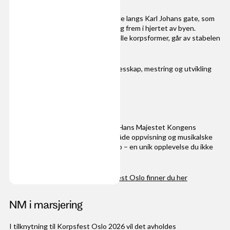
Korpsfest Oslo
vil inkludere parade langs Karl Johans gate, som
gir deltakerne mulighet til å vise seg frem i hjertet av byen.
Arrangementet, som er åpent for alle korpsformer, går av stabelen
6. juni 2026
.
Arrangementet vil fokusere på fellesskap, mestring og utvikling
innen korpsbevegelsen.
HMK Garde kommer!
Vi er virkelig glade for å avsløre at Hans Majestet Kongens
Gardes musikkorps vil delta med både oppvisning og musikalske
innslag under årets Korpsfest Oslo – en unik opplevelse du ikke
vil gå glipp av.
Arrangementssiden til Korpsfest Oslo finner du her
NM i marsjering
I tilknytning til Korpsfest Oslo 2026 vil det avholdes