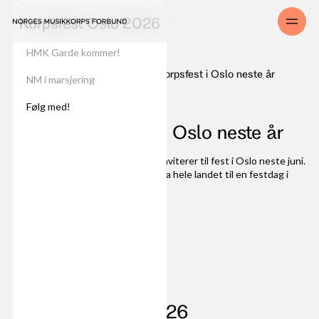
Korpsfest Oslo 2026
HMK Garde kommer!
Det blir Korpsfest i Oslo neste år
Om NMF
Aktuelt
NM i marsjering
09
.
11
.
2025
Følg med!
Det blir Korpsfest i Oslo neste år
Norges Musikkorps Forbund Øst inviterer til fest i Oslo neste juni.
Arrangementet skal samle korps fra hele landet til en festdag i
hovedstaden.
NMF Øst
Korpsfest Oslo 2026