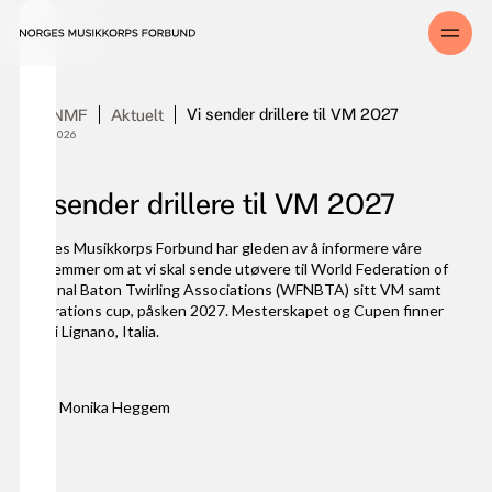
⠀
Vi sender drillere til VM 2027
Om NMF
Aktuelt
27
.
03
.
2026
Vi sender drillere til VM 2027
Norges Musikkorps Forbund har gleden av å informere våre
medlemmer om at vi skal sende utøvere til World Federation of
National Baton Twirling Associations (WFNBTA) sitt VM samt
Inspirations cup, påsken 2027. Mesterskapet og Cupen finner
sted i Lignano, Italia.
Foto: Monika Heggem