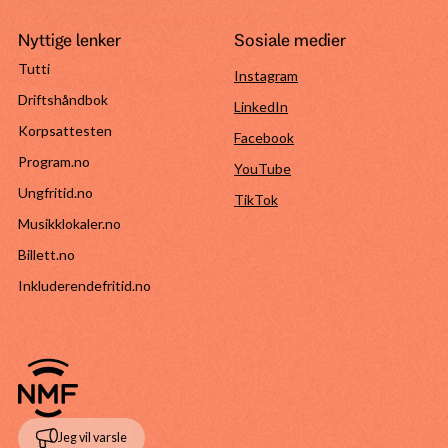
Nyttige lenker
Sosiale medier
Tutti
Instagram
Driftshåndbok
LinkedIn
Korpsattesten
Facebook
Program.no
YouTube
Ungfritid.no
TikTok
Musikklokaler.no
Billett.no
Inkluderendefritid.no
Jeg vil varsle