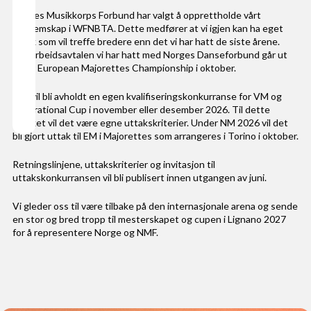
Norges Musikkorps Forbund har valgt å opprettholde vårt
medlemskap i WFNBTA. Dette medfører at vi igjen kan ha eget
uttak som vil treffe bredere enn det vi har hatt de siste årene.
Samarbeidsavtalen vi har hatt med Norges Danseforbund går ut
etter European Majorettes Championship i oktober.
Det vil bli avholdt en egen kvalifiseringskonkurranse for VM og
Inspirational Cup i november eller desember 2026. Til dette
uttaket vil det være egne uttakskriterier. Under NM 2026 vil det
bli gjort uttak til EM i Majorettes som arrangeres i Torino i oktober.
Retningslinjene, uttakskriterier og invitasjon til
uttakskonkurransen vil bli publisert innen utgangen av juni.
Vi gleder oss til være tilbake på den internasjonale arena og sende
en stor og bred tropp til mesterskapet og cupen i Lignano 2027
for å representere Norge og NMF.