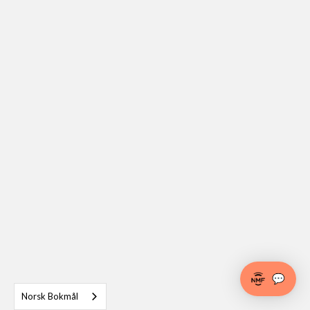
💬
Norsk Bokmål