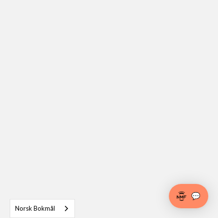
💬
Norsk Bokmål