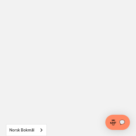
💬
Norsk Bokmål