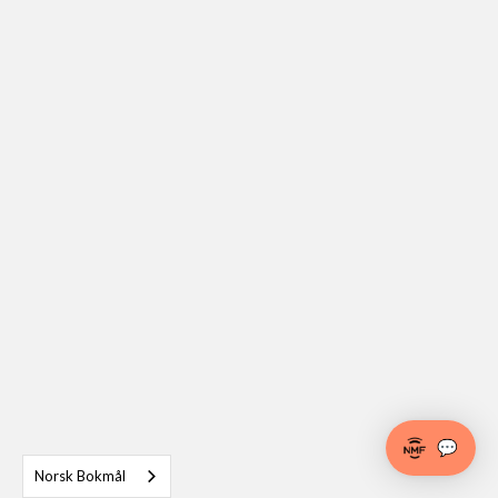
💬
Norsk Bokmål