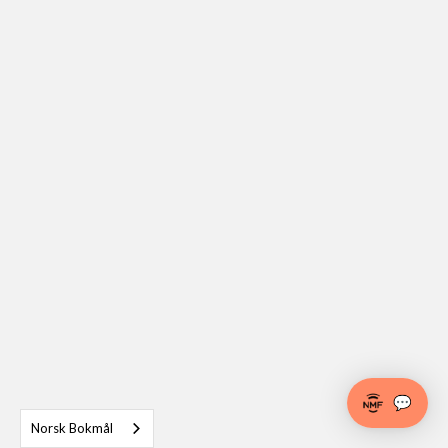
💬
Norsk Bokmål