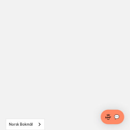
💬
Norsk Bokmål