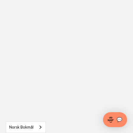
💬
Norsk Bokmål