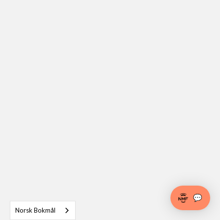
💬
Norsk Bokmål