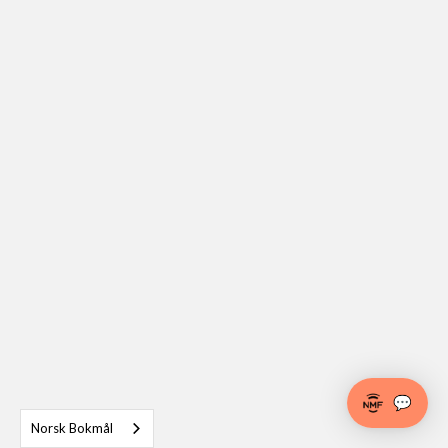
💬
Norsk Bokmål