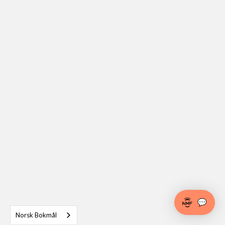
💬
Norsk Bokmål