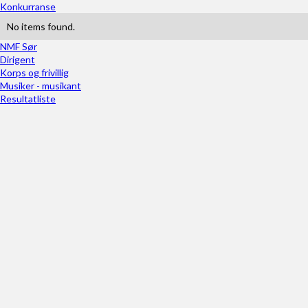
Konkurranse
No items found.
NMF Sør
Dirigent
Korps og frivillig
Musiker - musikant
Resultatliste