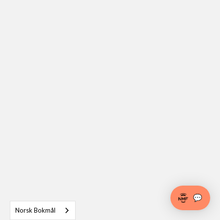
💬
Norsk Bokmål