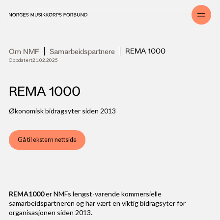
REMA 1000
Om NMF
Samarbeidspartnere
Oppdatert
21
.
02
.
2025
REMA 1000
Økonomisk bidragsyter siden 2013
Gå til ekstern nettside
REMA1000
er NMFs lengst-varende kommersielle
samarbeidspartneren og har vært en viktig bidragsyter for
organisasjonen siden 2013.