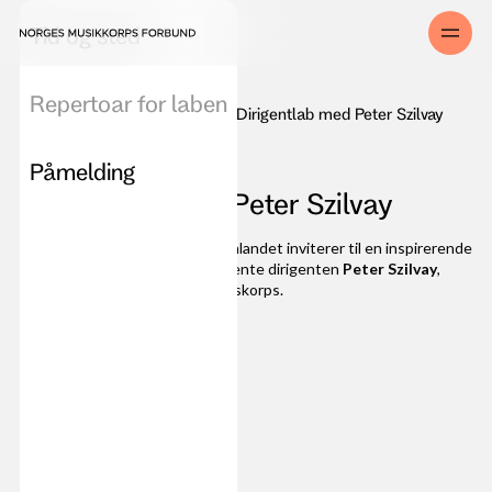
Tid og sted
Repertoar for laben
Dirigentlab med Peter Szilvay
Aktiviteter og konkurranser
Oppdatert
07
.
05
.
2025
Påmelding
Dirigentlab med Peter Szilvay
Norges Musikkorps Forbund Innlandet inviterer til en inspirerende
dirigent-lab ledet av den anerkjente dirigenten
Peter Szilvay
,
med
Brøttum Brass
som øvingskorps.
For:
Dirigenter
Hvor:
Hamar kulturhus
Arena:
Hamar kulturhus
Når:
17. juni 2025