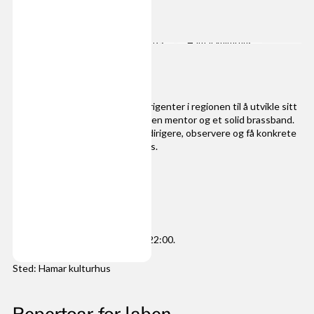
Meld på her
Deltaker
17. juni 2025
Hamar kulturhus
Dette er en unik mulighet for dirigenter i regionen til å utvikle sitt
håndverk i samspill med en erfaren mentor og et solid brassband.
Deltakerne vil få anledning til å dirigere, observere og få konkrete
tilbakemeldinger på egen praksis.
Tid og sted
Tirsdag 17. juni 2025, kl. 18:00-22:00.
Sted: Hamar kulturhus
Repertoar for laben