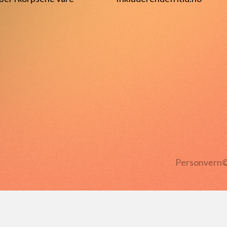
Personvern
©