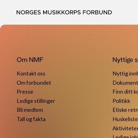
Om NMF
Nyttige s
Kontakt oss
Nyttig inn
Om forbundet
Dokument
Presse
Finn ditt k
Ledige stillinger
Politikk
Bli medlem
Etiske retn
Tall og fakta
Huskeliste 
Aktivitete
Ledige job