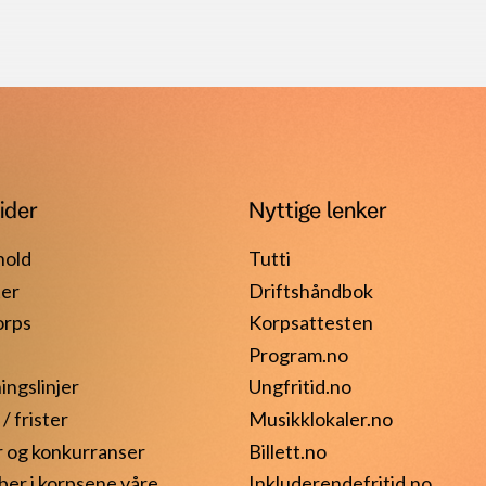
ider
Nyttige lenker
hold
Tutti
er
Driftshåndbok
orps
Korpsattesten
Program.no
ingslinjer
Ungfritid.no
/ frister
Musikklokaler.no
r og konkurranser
Billett.no
ber i korpsene våre
Inkluderendefritid.no