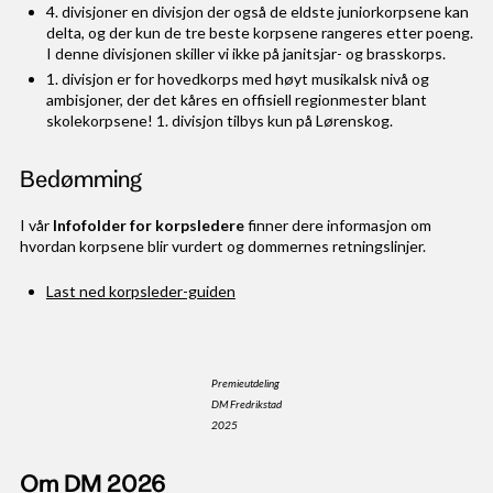
4. divisjoner en divisjon der også de eldste juniorkorpsene kan
delta, og der kun de tre beste korpsene rangeres etter poeng.
I denne divisjonen skiller vi ikke på janitsjar- og brasskorps.
1. divisjon er for hovedkorps med høyt musikalsk nivå og
ambisjoner, der det kåres en offisiell regionmester blant
skolekorpsene! 1. divisjon tilbys kun på Lørenskog.
Bedømming
I vår
Infofolder for korpsledere
finner dere informasjon om
hvordan korpsene blir vurdert og dommernes retningslinjer.
Last ned korpsleder-guiden
Premieutdeling
DM Fredrikstad
2025
Om DM 2026