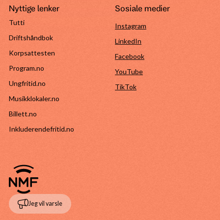
Nyttige lenker
Sosiale medier
Tutti
Instagram
Driftshåndbok
LinkedIn
Korpsattesten
Facebook
Program.no
YouTube
Ungfritid.no
TikTok
Musikklokaler.no
Billett.no
Inkluderendefritid.no
Jeg vil varsle