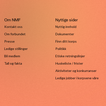
Stifte
Stipender
Støtteordning
Om NMF
Nyttige sider
Tall og fakta
Tips
Kontakt oss
Nyttig innhold
Tutti
Om forbundet
Dokumenter
Ungdomsløftet
Presse
Finn ditt korps
Utvikle
Ledige stillinger
Politikk
Vedtekter
Bli medlem
Etiske retningslinjer
Tall og fakta
Huskeliste / frister
Aktiviteter og konkurranser
Ledige jobber i korpsene våre