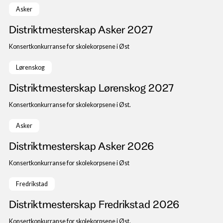
Forbundsstyret
Asker
Forsikring
Distriktmesterskap Asker 2027
forsvarets musikk
Hjem og fritid
Konsertkonkurranse for skolekorpsene i Øst
10. til 11. april 2027
hmkg
Janitsjar
Lørenskog
Konkurranse
Distriktmesterskap Lørenskog 2027
Konsertbiletter
korps
Konsertkonkurranse for skolekorpsene i Øst.
19. april 2026
Korpsguiden
Asker
Kurs
Landsmøte
Distriktmesterskap Asker 2026
Mal
Konsertkonkurranse for skolekorpsene i Øst
Marsjering
7. mars 2026
Mat
Fredrikstad
Medlemsundersøkelse
Distriktmesterskap Fredrikstad 2026
Musikkutstyr
NM brass
Konsertkonkurranse for skolekorpsene i Øst.