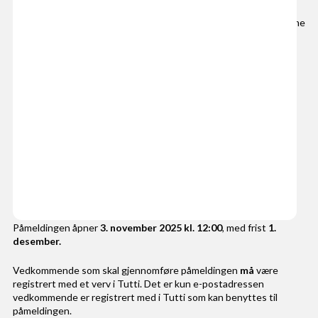
Spillerekkefølgen ble trukket 9. februar og sendt korpsene samme
dag. Du finner alle tidspunktene i program.no-appen!
Info 1
Informasjonsskriv 1 ble sendt korpsene 9. januar 2026.
Du finner det også her
Påmelding og priser
Påmelding
Påmeldingen åpner
3. november 2025 kl. 12:00
, med frist
1.
desember.
Vedkommende som skal gjennomføre påmeldingen
må
være
registrert med et verv i Tutti. Det er kun e-postadressen
vedkommende er registrert med i Tutti som kan benyttes til
påmeldingen.