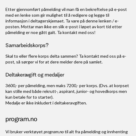
Etter gjennomført påmelding vil man få en bekreftelse på e-post
med en lenke som gir mulighet til å redigere og legge til
informasjon i deltagerskjemaet. Ta vare på denne lenken / e-
posten. Mottar man ikke en slik e-post i løpet av kort tid etter
påmelding er noe gått galt. Ta kontakt med oss!
Samarbeidskorps?
Skal to eller flere korps delta sammen? Ta kontakt med oss på e-
post, så sørger vi for at dere melder dere på samlet.
Deltakeravgift og medaljer
3600,- per påmelding, men maks 7200,- per korps. (Dvs. at korpset
kan stille med både rekrutt-, aspirant, junior- og hovedkorps men
kun betale for to starter).
Medalje er ikke inkludert i deltakeravgiften.
program.no
Vi bruker verktøyet
program.no
til alt fra påmelding og innhenting