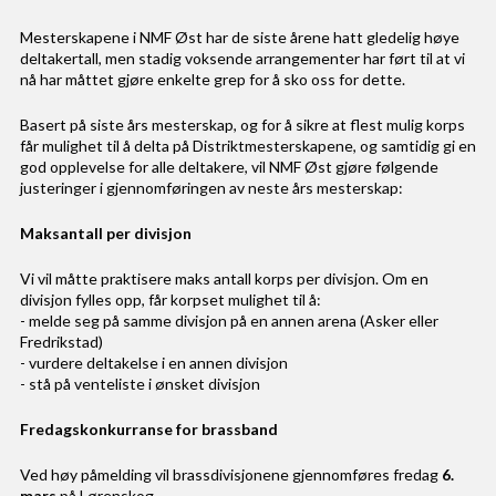
Mesterskapene i NMF Øst har de siste årene hatt gledelig høye
deltakertall, men stadig voksende arrangementer har ført til at vi
nå har måttet gjøre enkelte grep for å sko oss for dette.
Basert på siste års mesterskap, og for å sikre at flest mulig korps
får mulighet til å delta på Distriktmesterskapene, og samtidig gi en
god opplevelse for alle deltakere, vil NMF Øst gjøre følgende
justeringer i gjennomføringen av neste års mesterskap:
Maksantall per divisjon
Vi vil måtte praktisere maks antall korps per divisjon. Om en
divisjon fylles opp, får korpset mulighet til å:
- melde seg på samme divisjon på en annen arena (Asker eller
Fredrikstad)
- vurdere deltakelse i en annen divisjon
- stå på venteliste i ønsket divisjon
Fredagskonkurranse for brassband
Ved høy påmelding vil brassdivisjonene gjennomføres fredag
6.
mars
på Lørenskog.