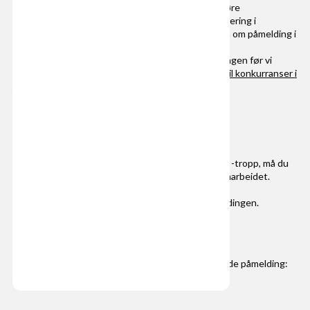
Styreportalen
. Sjekk dette i god tid før du skal gjøre
påmeldingen. Du finner mer informasjon om registrering i
Korpsdrift lenger ned på siden, og mer informasjon om påmelding i
invitasjonen.
Ønsker du å gjøre deg kjent med påmeldingsløsningen før vi
åpner finner du bruksanvisningen her:
Påmelding til konkurranser i
NMF – BRUKSANVISNING.pdf
Samarbeid mellom korps
Dersom du skal melde på en samarbeidsduett eller -tropp, må du
først sende inn dokumentasjon som bekrefter samarbeidet.
Dette kan du gjøre allerede nå.
Dette må sendes inn så snart som mulig før påmeldingen.
Registrering av samarbeidskorps
Ta gjerne kontakt dersom du har spørsmål angående påmelding:
nordnorge@musikkorps.no