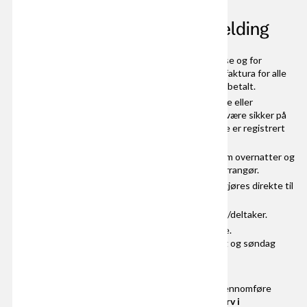
Viktig å huske på ved påmelding
All påmelding er bindende, både for konkurranse og for
eventuell workshop. Korpsene mottar samlet faktura for alle
påmeldte. Deltakelse forutsetter at faktura er betalt.
NB: Det er ikke anledning til å endre startnumre eller
aldersklasser etter påmeldingsfrist, sørg for å være sikker på
at all påmelding er korrekt og at alle startnumre er registrert
før påmeldingsfristen.
Behov for overnatting og bespisning (antall som overnatter og
forventet ankomst) gjøres direkte til teknisk arrangør.
Spørsmål og behov ved skoleovernatting kan gjøres direkte til
teknisk arrangør.
Annen overnatting gjøres av hver enkelt klubb/deltaker.
Workshop søndag avhenger av antall påmeldte.
PS. er det mange påmeldte brukes både lørdag og søndag
som konkurransedag.
Vær oppmerksom på at vedkommende som skal gjennomføre
påmeldingen
må være registrert med et styreverv i