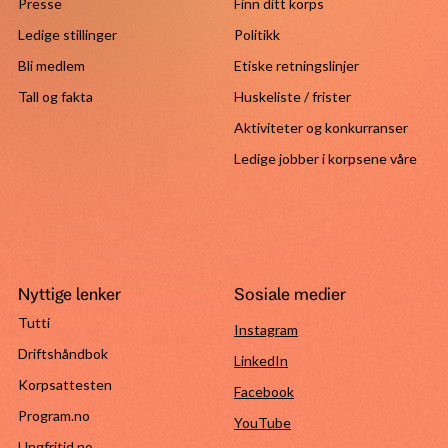
Presse
Finn ditt korps
Ledige stillinger
Politikk
Bli medlem
Etiske retningslinjer
Tall og fakta
Huskeliste / frister
Aktiviteter og konkurranser
Ledige jobber i korpsene våre
Nyttige lenker
Sosiale medier
Tutti
Instagram
Driftshåndbok
LinkedIn
Korpsattesten
Facebook
Program.no
YouTube
Ungfritid.no