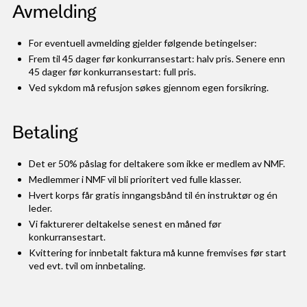
Avmelding
For eventuell avmelding gjelder følgende betingelser:
Frem til 45 dager før konkurransestart: halv pris. Senere enn
45 dager før konkurransestart: full pris.
Ved sykdom må refusjon søkes gjennom egen forsikring.
Betaling
Det er 50% påslag for deltakere som ikke er medlem av NMF.
Medlemmer i NMF vil bli prioritert ved fulle klasser.
Hvert korps får gratis inngangsbånd til én instruktør og én
leder.
Vi fakturerer deltakelse senest en måned før
konkurransestart.
Kvittering for innbetalt faktura må kunne fremvises før start
ved evt. tvil om innbetaling.