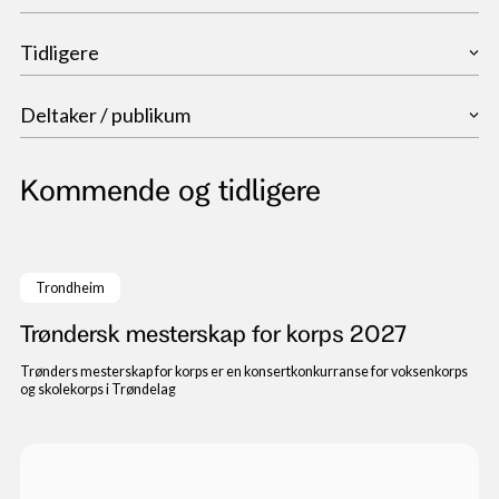
Vis st
2027
Tidligere
2026
2025
YYYY
Deltaker / publikum
2024
2023
Deltaker
2022
Kommende og tidligere
Publikum
Deltaker
30. til 31. januar 2027
Trondheim
Trøndersk mesterskap for korps 2027
Trønders mesterskap for korps er en konsertkonkurranse for voksenkorps
og skolekorps i Trøndelag