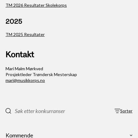
TM 2026 Resultater Skolekorps
2025
TM 2025 Resultater
Kontakt
Mari Malm Mørkved
Prosjektleder Trøndersk Mesterskap
mari@musikkorps.no
Sorter
Vis le
Kommende