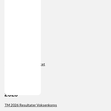
2027: 30.-31.januar
2028: 29.-30.januar
2029: 3.-4.februar
2030: 2.-3.februar
Reglement
Her finner du reglementet
Resultater
2026
TM 2026 Resultater Voksenkorps