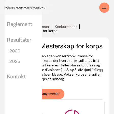
Datoer for TM
Reglement
Aktiviteter og konkurranser
Konkurranser
Trøndersk Mesterskap for korps
Resultater
Trøndersk Mesterskap for korps
2026
Trøndersk Mesterskap er en konsertkonkurranse for
skolekorps og voksenkorps der hvert korps spiller et fritt
2025
valgt program. Det konkurreres i felles klasse for brass og
janitsjar, fordelt på tre divisjoner (1., 2. og 3. divisjon) i tillegg
til aspirantklassen og åpen klasse. Voksenkorpsene spiller
Kontakt
på lørdag og skolekorps på søndag.
Les mer
Se arrangementer